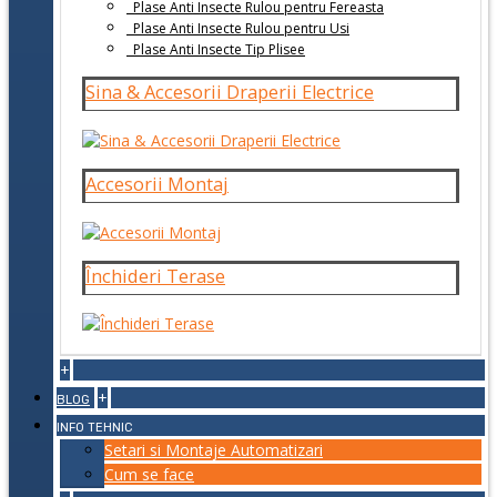
Plase Anti Insecte Rulou pentru Fereasta
Plase Anti Insecte Rulou pentru Usi
Plase Anti Insecte Tip Plisee
Sina & Accesorii Draperii Electrice
Accesorii Montaj
Închideri Terase
+
+
BLOG
INFO TEHNIC
Setari si Montaje Automatizari
Cum se face