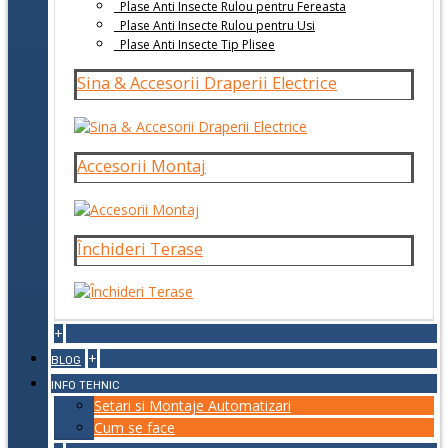
Plase Anti Insecte Rulou pentru Fereasta
Plase Anti Insecte Rulou pentru Usi
Plase Anti Insecte Tip Plisee
Sina & Accesorii Draperii Electrice
Accesorii Montaj
Închideri Terase
+
+
BLOG
INFO TEHNIC
Setari si Montaje Automatizari
Cum se face