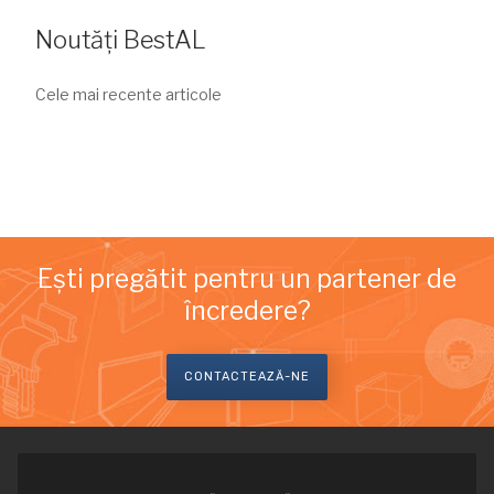
Noutăți BestAL
Cele mai recente articole
Ești pregătit pentru un partener de
încredere?
CONTACTEAZĂ-NE