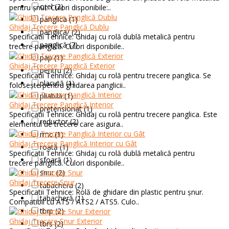
oțel (2)
pentru șnur. Culori disponibile:..
panglica (1)
Ghidaj Trecere Panglică Dublu
panglica/ (2)
Specificatii Tehnice: Ghidaj cu rolă dublă metalică pentru
panglică (7)
trecere panglică. Culori disponibile..
pap (1)
Ghidaj Trecere Panglică Exterior
pentru (2)
Specificatii Tehnice: Ghidaj cu rolă pentru trecere panglica. Se
placută (1)
folosește pentru ghidarea panglicii..
pliabilă (1)
Ghidaj Trecere Panglică Interior
pretensionat (1)
Specificatii Tehnice: Ghidaj cu rolă pentru trecere panglica. Este
reductor (2)
elementul de trecere care asigura..
rmc (1)
Ghidaj Trecere Panglică Interior cu Gât
roată (1)
Specificatii Tehnice: Ghidaj cu rolă dublă metalică pentru
sfoară (1)
trecere panglică. Culori disponibile..
snur (2)
Ghidaj Trecere Șnur
tabachera (2)
Specificatii Tehnice: Rolă de ghidare din plastic pentru șnur.
tabacheră (1)
Compatibil cu ATS / ATS2 / ATS5. Culo..
tbrp (2)
Ghidaj Trecere Șnur Exterior
tbrs (2)