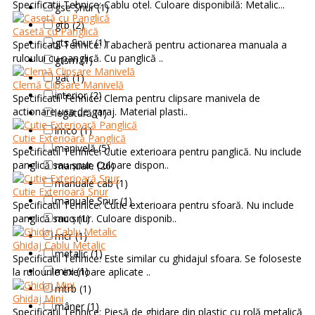
Specificatii Tehnice: Cablu otel. Culoare disponibilă: Metalic...
gse Șnur (1)
gtb (2)
Casetă cu Panglică
gts Șnur (1)
Specificatii Tehnice: Tabacheră pentru actionarea manuala a
ruloului cu panglică. Cu panglică ..
gtsm (1)
gât (1)
Clemă Clipsare Manivelă
interior (2)
Specificatii Tehnice: Clema pentru clipsare manivela de
actionare usa de garaj. Material plasti..
legătură (1)
lmco (1)
Cutie Exterioară Panglică
manivelă (5)
Specificatii Tehnice: Cutie exterioara pentru panglică. Nu include
panglică sau șnur. Culoare dispon..
manuale (26)
manuale cab (1)
Cutie Exterioară Șnur
manuale Șnur (1)
Specificatii Tehnice: Cutie exterioara pentru sfoară. Nu include
panglică sau șnur. Culoare disponib..
mco (1)
mcr (1)
Ghidaj Cablu Metalic
metalic (1)
Specificatii Tehnice: Este similar cu ghidajul sfoara. Se foloseste
mini (1)
la rulourile exerioare aplicate ..
mtrb (1)
Ghidaj Mini
mâner (1)
Specificatii Tehnice: Piesă de ghidare din plastic cu rolă metalică