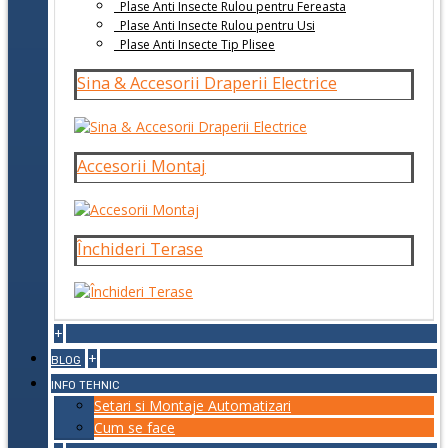
Plase Anti Insecte Rulou pentru Fereasta
Plase Anti Insecte Rulou pentru Usi
Plase Anti Insecte Tip Plisee
Sina & Accesorii Draperii Electrice
Accesorii Montaj
Închideri Terase
+
+
BLOG
INFO TEHNIC
Setari si Montaje Automatizari
Cum se face