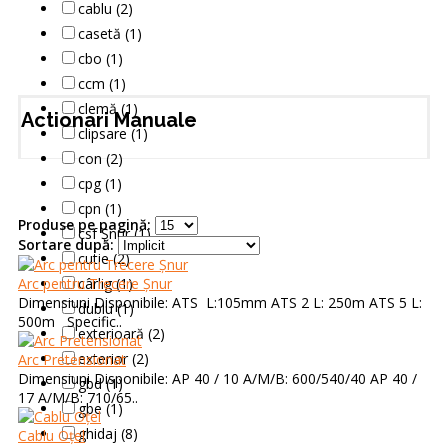
cablu (2)
casetă (1)
cbo (1)
ccm (1)
clemă (1)
Actionari Manuale
clipsare (1)
con (2)
cpg (1)
cpn (1)
Produse pe pagină:
csf Șnur (1)
Sortare după:
cutie (2)
Arc pentru Trecere Șnur
cârlig (1)
Dimensiuni Disponibile: ATS L:105mm ATS 2 L: 250m ATS 5 L:
dublu (1)
500m Specific..
exterioară (2)
exterior (2)
Arc Pretensionat
Dimensiuni Disponibile: AP 40 / 10 A/M/B: 600/540/40 AP 40 /
gbd (1)
17 A/M/B: 710/65..
gbe (1)
ghidaj (8)
Cablu Oțel