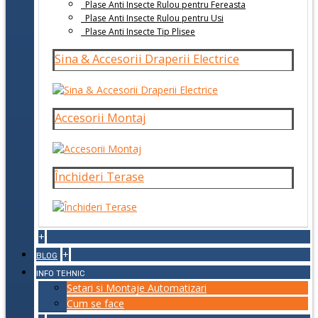
Plase Anti Insecte Rulou pentru Fereasta
Plase Anti Insecte Rulou pentru Usi
Plase Anti Insecte Tip Plisee
Sina & Accesorii Draperii Electrice
Accesorii Montaj
Închideri Terase
+
+
BLOG
INFO TEHNIC
Setari si Montaje Automatizari
Cum se face