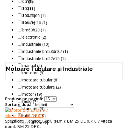
60 (1)
0.7 (1)
80 (1)
102 (1)
100 (1)
800/1000 (1)
120 (1)
bm40rb10 (1)
bm60b20 (1)
electronic (2)
industriale (10)
industriale bm28dr0.7 (1)
industriale bm52e75 (1)
manual (4)
Motoare Tubulare și Industriale
motoare (9)
motoare tubular (8)
motoare tubulare (2)
motor (19)
Produse pe pagină:
radio (3)
Sortare după:
standard (3)
Motor BM 25 DE 0.7
tubulare (10)
Specificatii Tehnice: Cuplu (N.m.): BM 25 DE 0.7: 0.7 Viteza
zzz tubular (2)
(rpm): BM 25 DE 0..