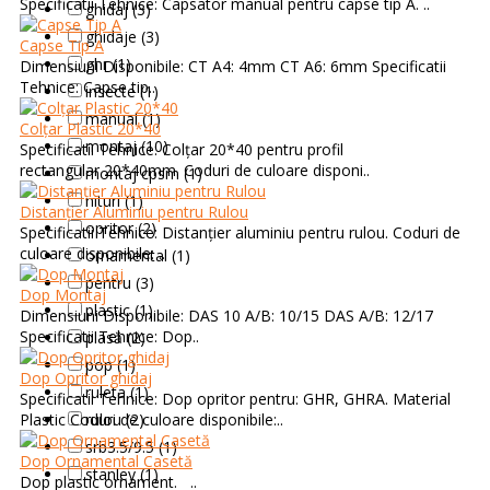
Specificatii Tehnice: Capsator manual pentru capse tip A. ..
ghidaj (3)
ghidaje (3)
Capse Tip A
ghr (1)
Dimensiuni Disponibile: CT A4: 4mm CT A6: 6mm Specificatii
Tehnice: Capse tip..
insecte (1)
manual (1)
Colțar Plastic 20*40
montaj (10)
Specificatii Tehnice: Colțar 20*40 pentru profil
rectangular 20*40mm. Coduri de culoare disponi..
montaj cpsm (1)
nituri (1)
Distanțier Aluminiu pentru Rulou
opritor (2)
Specificatii Tehnice: Distanțier aluminiu pentru rulou. Coduri de
culoare disponibile: ..
ornamental (1)
pentru (3)
Dop Montaj
plastic (1)
Dimensiuni Disponibile: DAS 10 A/B: 10/15 DAS A/B: 12/17
Specificatii Tehnice: Dop..
plasă (2)
pop (1)
Dop Opritor ghidaj
ruleta (1)
Specificatii Tehnice: Dop opritor pentru: GHR, GHRA. Material
Plastic Coduri de culoare disponibile:..
rulou (2)
srb3.5/9.5 (1)
Dop Ornamental Casetă
stanley (1)
Dop plastic ornament. ..