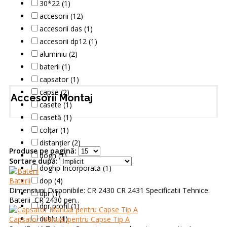
30*22 (1)
accesorii (12)
accesorii das (1)
accesorii dp12 (1)
aluminiu (2)
baterii (1)
capsator (1)
capse (2)
Accesorii Montaj
casete (1)
casetă (1)
colțar (1)
distanțier (2)
Produse pe pagină:
dogh (1)
Sortare după:
doghp Încorporată (1)
Baterii
dop (4)
Dimensiuni Disponibile: CR 2430 CR 2431 Specificatii Tehnice:
dpr (1)
Baterii CR 2430 pen..
dpr profil (1)
dublu (1)
Capsator Manual pentru Capse Tip A