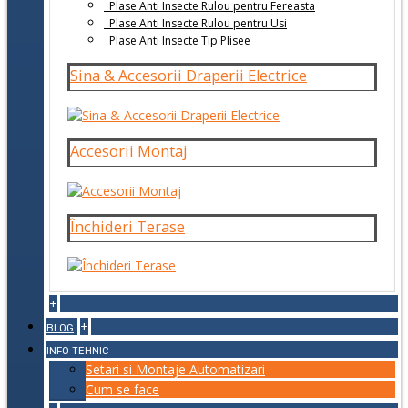
Plase Anti Insecte Rulou pentru Fereasta
Plase Anti Insecte Rulou pentru Usi
Plase Anti Insecte Tip Plisee
Sina & Accesorii Draperii Electrice
Accesorii Montaj
Închideri Terase
+
+
BLOG
INFO TEHNIC
Setari si Montaje Automatizari
Cum se face