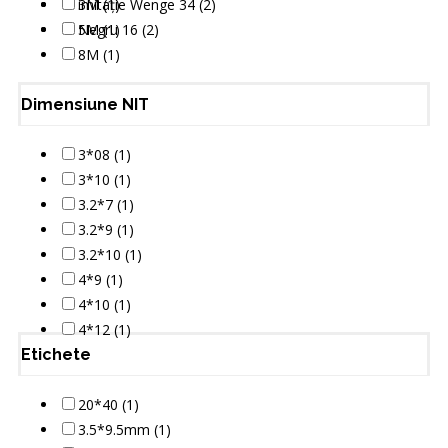
imitație Wenge 34 (2)
3M (1)
Negru 16 (2)
5M (1)
8M (1)
Dimensiune NIT
3*08 (1)
3*10 (1)
3.2*7 (1)
3.2*9 (1)
3.2*10 (1)
4*9 (1)
4*10 (1)
4*12 (1)
Etichete
20*40 (1)
3.5*9.5mm (1)