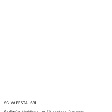
SC IVA BESTAL SRL
Sediu:
Str. Meridianului nr. 58, sector 4, Bucuresti,