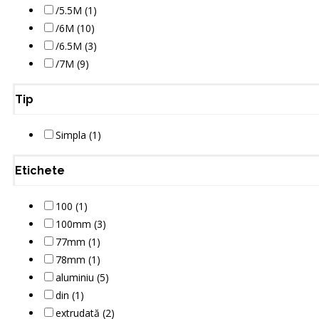
/5.5M (1)
/6M (10)
/6.5M (3)
/7M (9)
Tip
Simpla (1)
Etichete
100 (1)
100mm (3)
77mm (1)
78mm (1)
aluminiu (5)
din (1)
extrudată (2)