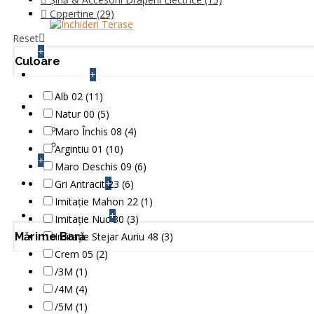
Copertine
(29)
Reset
+
Culoare
+
BLOG
Alb 02 (11)
INFO TEHNIC
Natur 00 (5)
Setari si Montaje Automatizari
Maro Închis 08 (4)
Cum se face
Argintiu 01 (10)
+
Maro Deschis 09 (6)
+
Gri Antracit 23 (6)
CONTACT
Imitație Mahon 22 (1)
+
Imitație Nuc 30 (3)
FEEDBACK
Mărime Bară
Imitație Stejar Auriu 48 (3)
Crem 05 (2)
/3M (1)
/4M (4)
/5M (1)