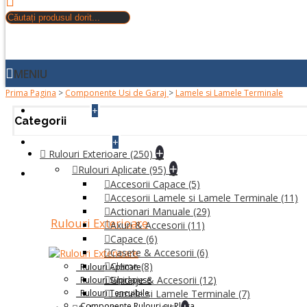
MENIU
Prima Pagina
>
Componente Usi de Garaj
>
Lamele si Lamele Terminale
+
ACASA
Categorii
+
DESPRE NOI
+
Rulouri Exterioare
(250)
+
Rulouri Aplicate
(95)
PRODUSE
Accesorii Capace
(5)
Accesorii Lamele si Lamele Terminale
(11)
Actionari Manuale
(29)
Rulouri Exterioare
Axuri & Accesorii
(11)
Capace
(6)
Casete & Accesorii
(6)
Cleme
(8)
Rulouri Aplicate
Ghidaje & Accesorii
(12)
Rulouri Suprapuse
Rulouri Tencuibile
Lamele si Lamele Terminale
(7)
Componente Rulouri cu Plasa