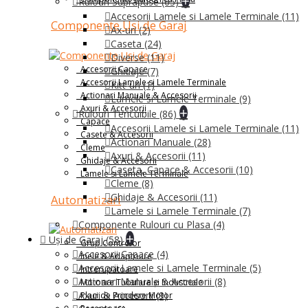
+
Rulouri Suprapuse
(65)
Accesorii Lamele si Lamele Terminale
(11)
Componente Usi de Garaj
Ax-uri
(2)
Caseta
(24)
Diverse
(11)
Accesorii Capace
Ghidaje
(7)
Accesorii Lamele si Lamele Terminale
Kitt-uri
(1)
Actionari Manuale & Accesorii
Lamele si Lamele Terminale
(9)
Axuri & Accesorii
+
Rulouri Tencuibile
(86)
Capace
Accesorii Lamele si Lamele Terminale
(11)
Casete & Accesorii
Actionari Manuale
(28)
Cleme
Axuri & Accesorii
(11)
Ghidaje & Accesorii
Caseta, Capace & Accesorii
(10)
Lamele si Lamele Terminale
Cleme
(8)
Ghidaje & Accesorii
(11)
Automatizari
Lamele si Lamele Terminale
(7)
Componente Rulouri cu Plasa
(4)
+
Uși de Garaj
(58)
Grup Controlor
Accesorii Capace
(4)
Inele & Adaptoare
Accesorii Lamele si Lamele Terminale
(5)
Intrerupatoare
Actionari Manuale & Accesorii
(8)
Motoare Tubulare și Industriale
Axuri & Accesorii
(9)
Placi de Prindere Motor