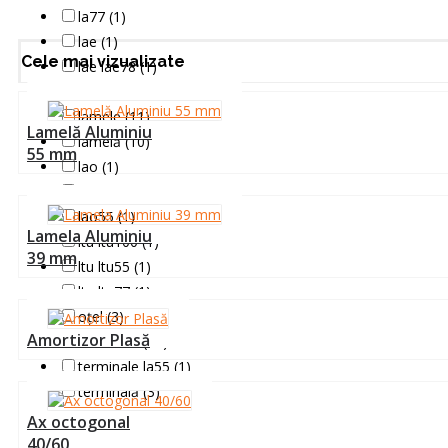
la77 (1)
lae (1)
Cele mai vizualizate
lae lae78 (1)
lamela (1)
lamele (11)
Lamelă Aluminiu
lamelă (10)
55 mm
lao (1)
lao lao77 (1)
lao55 (1)
Lamela Aluminiu
ltu ltu100 (1)
39 mm
ltu ltu55 (1)
ltu ltu77 (1)
oțel (3)
Amortizor Plasă
terminale (10)
terminale la55 (1)
terminală (3)
Ax octogonal
40/60