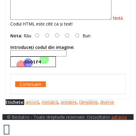
Notă:
Codul HTML este citit ca şi text!
Nota:
Rău
Bun
Introduceţi codul din imagine:
Continuare
Etichete:
ancoră
,
metalică
,
prindere
,
tâmplărie
,
diverse
© Bestal.ro - Toate drepturile rezervate. Dezvoltator
adUp.ro