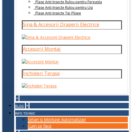
Plase Anti Insecte Rulou pentru Fereasta
Plase Anti Insecte Rulou pentru Usi
Plase Anti Insecte Tip Plisee
Sina & Accesorii Draperii Electrice
Accesorii Montaj
Închideri Terase
+
+
BLOG
INFO TEHNIC
Setari si Montaje Automatizari
Cum se face