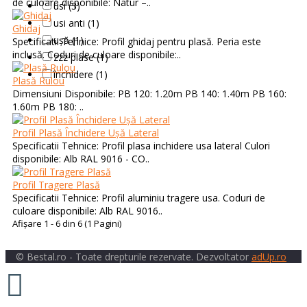
de culoare disponibile: Natur –..
usi (3)
usi anti (1)
Ghidaj
ușă (1)
Specificatii Tehnice: Profil ghidaj pentru plasă. Peria este
inclusă. Coduri de culoare disponibile:..
zzz plase (1)
închidere (1)
Plasă Rulou
Dimensiuni Disponibile: PB 120: 1.20m PB 140: 1.40m PB 160:
1.60m PB 180: ..
Profil Plasă Închidere Ușă Lateral
Specificatii Tehnice: Profil plasa inchidere usa lateral Culori
disponibile: Alb RAL 9016 - CO..
Profil Tragere Plasă
Specificatii Tehnice: Profil aluminiu tragere usa. Coduri de
culoare disponibile: Alb RAL 9016..
Afişare 1 - 6 din 6 (1 Pagini)
© Bestal.ro - Toate drepturile rezervate. Dezvoltator
adUp.ro