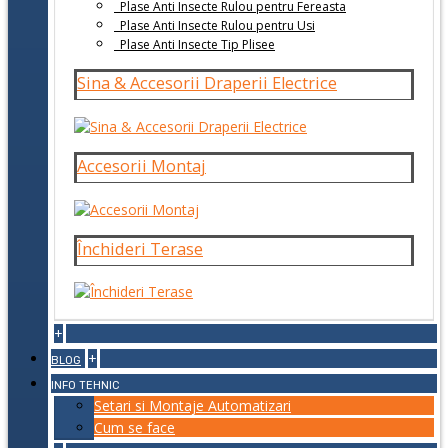
Plase Anti Insecte Rulou pentru Fereasta
Plase Anti Insecte Rulou pentru Usi
Plase Anti Insecte Tip Plisee
Sina & Accesorii Draperii Electrice
Accesorii Montaj
Închideri Terase
+
+
BLOG
INFO TEHNIC
Setari si Montaje Automatizari
Cum se face