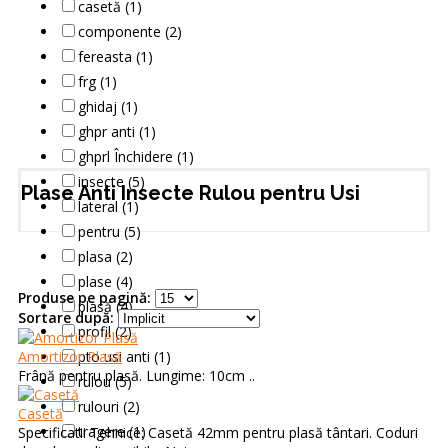
casetă (1)
componente (2)
fereasta (1)
frg (1)
ghidaj (1)
ghpr anti (1)
ghprl Închidere (1)
insecte (5)
Plase Anti Insecte Rulou pentru Usi
lateral (1)
pentru (5)
plasa (2)
plase (4)
Produse pe pagină:
plasă (4)
Sortare după:
profil (2)
Amortizor Plasă
pto usi anti (1)
Frână pentru plasă. Lungime: 10cm ..
rulou (5)
rulouri (2)
Casetă
tragere (1)
Specificatii Tehnice: Casetă 42mm pentru plasă tântari. Coduri