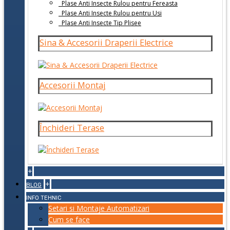
Plase Anti Insecte Rulou pentru Fereasta
Plase Anti Insecte Rulou pentru Usi
Plase Anti Insecte Tip Plisee
Sina & Accesorii Draperii Electrice
Accesorii Montaj
Închideri Terase
+
+
BLOG
INFO TEHNIC
Setari si Montaje Automatizari
Cum se face