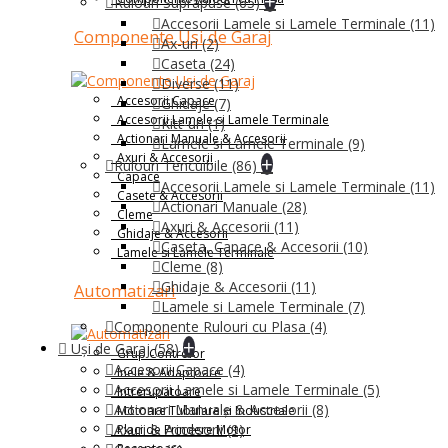
+
Rulouri Suprapuse
(65)
Accesorii Lamele si Lamele Terminale
(11)
Componente Usi de Garaj
Ax-uri
(2)
Caseta
(24)
Diverse
(11)
Accesorii Capace
Ghidaje
(7)
Accesorii Lamele si Lamele Terminale
Kitt-uri
(1)
Actionari Manuale & Accesorii
Lamele si Lamele Terminale
(9)
Axuri & Accesorii
+
Rulouri Tencuibile
(86)
Capace
Accesorii Lamele si Lamele Terminale
(11)
Casete & Accesorii
Actionari Manuale
(28)
Cleme
Axuri & Accesorii
(11)
Ghidaje & Accesorii
Caseta, Capace & Accesorii
(10)
Lamele si Lamele Terminale
Cleme
(8)
Ghidaje & Accesorii
(11)
Automatizari
Lamele si Lamele Terminale
(7)
Componente Rulouri cu Plasa
(4)
+
Uși de Garaj
(58)
Grup Controlor
Accesorii Capace
(4)
Inele & Adaptoare
Accesorii Lamele si Lamele Terminale
(5)
Intrerupatoare
Actionari Manuale & Accesorii
(8)
Motoare Tubulare și Industriale
Axuri & Accesorii
(9)
Placi de Prindere Motor