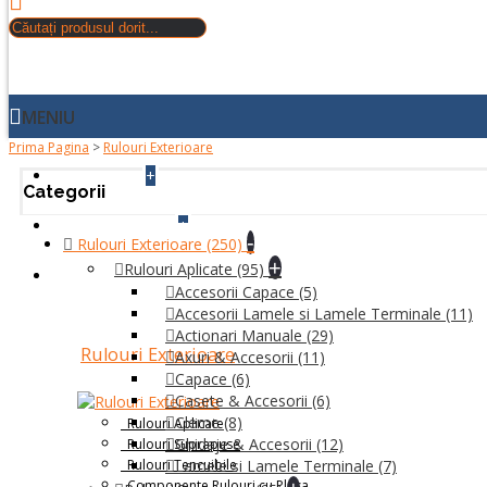
MENIU
Prima Pagina
>
Rulouri Exterioare
+
ACASA
Categorii
+
DESPRE NOI
-
Rulouri Exterioare
(250)
+
Rulouri Aplicate
(95)
PRODUSE
Accesorii Capace
(5)
Accesorii Lamele si Lamele Terminale
(11)
Actionari Manuale
(29)
Rulouri Exterioare
Axuri & Accesorii
(11)
Capace
(6)
Casete & Accesorii
(6)
Cleme
(8)
Rulouri Aplicate
Ghidaje & Accesorii
(12)
Rulouri Suprapuse
Rulouri Tencuibile
Lamele si Lamele Terminale
(7)
Componente Rulouri cu Plasa