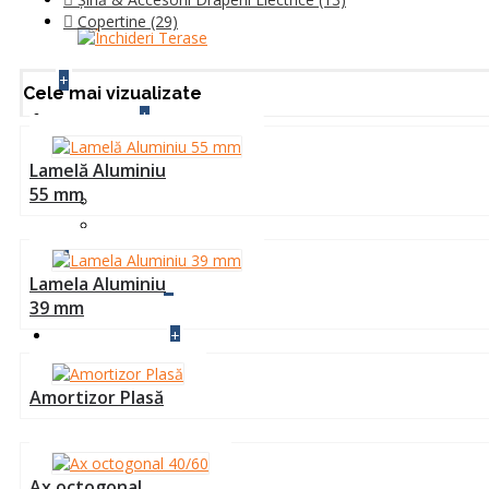
Copertine
(29)
+
Cele mai vizualizate
+
BLOG
Lamelă Aluminiu
INFO TEHNIC
55 mm
Setari si Montaje Automatizari
Cum se face
+
Lamela Aluminiu
+
CONTACT
39 mm
+
FEEDBACK
Amortizor Plasă
Ax octogonal