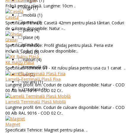
Amortizor Plasă
magnet (1)
Frână pentru plasă. Lungime: 10cm ..
mgp (1)
mobilă (1)
Casetă
pentru (7)
Specificatii Tehnice: Casetă 42mm pentru plasă tântari. Coduri
de culoare disponibile: Natur –..
plasa (4)
plase (4)
Ghidaj
plasă (5)
Specificatii Tehnice: Profil ghidaj pentru plasă. Peria este
inclusă. Coduri de culoare disponibile:..
rulou (5)
rulouri (4)
Kit Rulou Plasă
terminală (2)
Specificatii tehnice: 01 - Kit rulou plasa pentru usa cu 1 canat ..
usi (2)
Lamelă Terminală Plasă Fixa
usi anti (1)
Lungime profil: 6m. Coduri de culoare disponibile: Natur - COD
zzz plase (1)
00 Alb RAL 9016 - COD 02 Cr..
Lamelă Terminală Plasă Mobilă
Lungime profil: 6m. Coduri de culoare disponibile: Natur - COD
00 Alb RAL 9016 - COD 02 Cr..
Magnet
Specificatii Tehnice: Magnet pentru plasa. ..