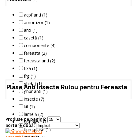
acpf anti (1)
amortizor (1)
anti (1)
casetă (1)
componente (4)
fereasta (2)
fereasta anti (2)
fixa (1)
frg (1)
ghidaj (1)
Plase Anti Insecte Rulou pentru Fereasta
ghpr anti (1)
insecte (7)
kit (1)
lamelă (2)
Produse pe pagină:
ltpf plase (1)
Sortare după:
ltpm plase (1)