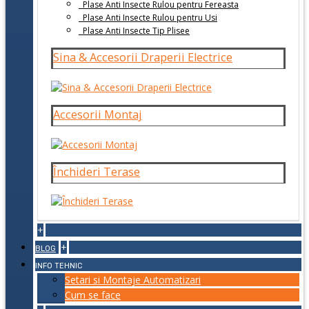
Plase Anti Insecte Rulou pentru Fereasta
Plase Anti Insecte Rulou pentru Usi
Plase Anti Insecte Tip Plisee
Sina & Accesorii Draperii Electrice
Accesorii Montaj
Închideri Terase
+
+
BLOG
INFO TEHNIC
Setari si Montaje Automatizari
Cum se face