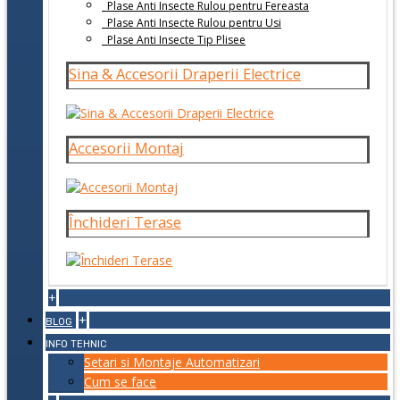
Plase Anti Insecte Rulou pentru Fereasta
Plase Anti Insecte Rulou pentru Usi
Plase Anti Insecte Tip Plisee
Sina & Accesorii Draperii Electrice
Accesorii Montaj
Închideri Terase
+
+
BLOG
INFO TEHNIC
Setari si Montaje Automatizari
Cum se face