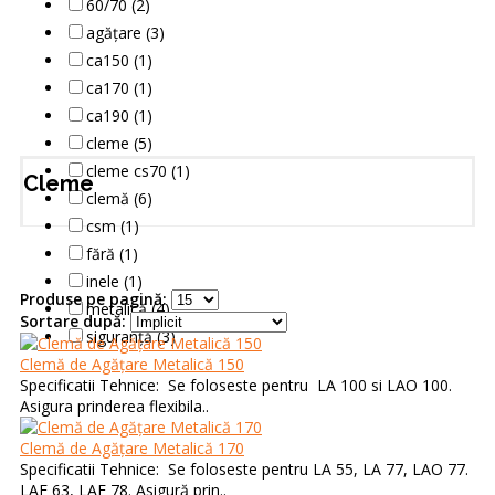
60/70 (2)
agățare (3)
ca150 (1)
ca170 (1)
ca190 (1)
cleme (5)
cleme cs70 (1)
Cleme
clemă (6)
csm (1)
fără (1)
inele (1)
Produse pe pagină:
metalică (4)
Sortare după:
siguranță (3)
Clemă de Agățare Metalică 150
Specificatii Tehnice: Se foloseste pentru LA 100 si LAO 100.
Asigura prinderea flexibila..
Clemă de Agățare Metalică 170
Specificatii Tehnice: Se foloseste pentru LA 55, LA 77, LAO 77.
LAE 63, LAE 78. Asigură prin..