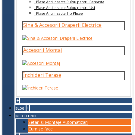
Plase Anti Insecte Rulou pentru Fereasta
Plase Anti Insecte Rulou pentru Usi
Plase Anti Insecte Tip Plisee
Sina & Accesorii Draperii Electrice
Accesorii Montaj
Închideri Terase
+
+
BLOG
INFO TEHNIC
Setari si Montaje Automatizari
Cum se face