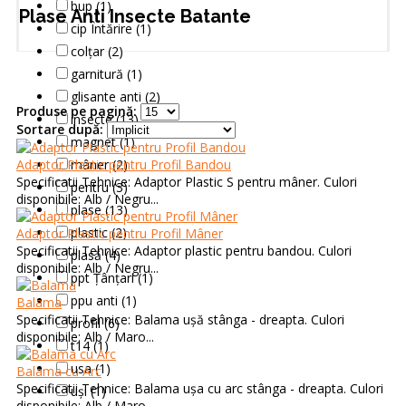
bup (1)
Plase Anti Insecte Batante
cip Întărire (1)
colțar (2)
garnitură (1)
glisante anti (2)
Produse pe pagină:
insecte (13)
Sortare după:
magnet (1)
Adaptor Plastic pentru Profil Bandou
mâner (2)
Specificatii Tehnice: Adaptor Plastic S pentru mâner. Culori
pentru (3)
disponibile: Alb / Negru...
plase (13)
plastic (2)
Adaptor Plastic pentru Profil Mâner
Specificatii Tehnice: Adaptor plastic pentru bandou. Culori
plasă (4)
disponibile: Alb / Negru...
ppt Țânțari (1)
ppu anti (1)
Balama
Specificatii Tehnice: Balama ușă stânga - dreapta. Culori
profil (6)
disponibile: Alb / Maro...
t14 (1)
usa (1)
Balama cu Arc
Specificatii Tehnice: Balama ușa cu arc stânga - dreapta. Culori
uși (1)
disponibile: Alb / Maro. ..