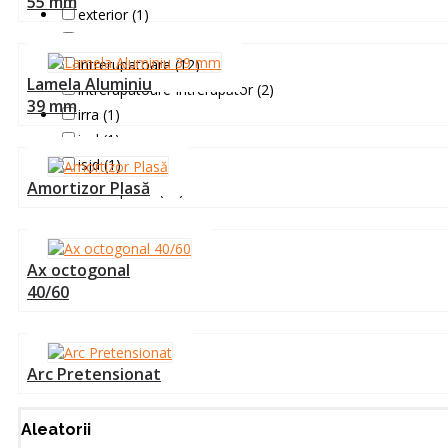
55 mm
exterior (1)
icha (1)
intrerupatoare (12)
Lamela Aluminiu
intrerupatoare Întrerupător (2)
39 mm
irra (1)
irrd (1)
isjd (1)
Amortizor Plasă
întrerupător (11)
Ax octogonal
40/60
Arc Pretensionat
Aleatorii