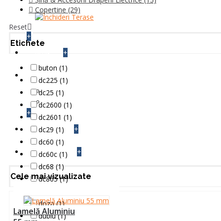
Copertine
(29)
Reset
+
Etichete
+
BLOG
buton (1)
INFO TEHNIC
dc225 (1)
Setari si Montaje Automatizari
dc25 (1)
Cum se face
dc2600 (1)
+
dc2601 (1)
+
dc29 (1)
CONTACT
dc60 (1)
+
dc60c (1)
FEEDBACK
dc68 (1)
Cele mai vizualizate
dc865 (1)
dc866 (1)
doza (1)
Lamelă Aluminiu
dublu (1)