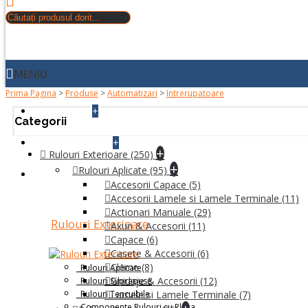
MENIU
Prima Pagina
>
Produse
>
Automatizari
>
Intrerupatoare
+
ACASA
Categorii
+
DESPRE NOI
+
Rulouri Exterioare
(250)
+
Rulouri Aplicate
(95)
PRODUSE
Accesorii Capace
(5)
Accesorii Lamele si Lamele Terminale
(11)
Actionari Manuale
(29)
Rulouri Exterioare
Axuri & Accesorii
(11)
Capace
(6)
Casete & Accesorii
(6)
Cleme
(8)
Rulouri Aplicate
Ghidaje & Accesorii
(12)
Rulouri Suprapuse
Rulouri Tencuibile
Lamele si Lamele Terminale
(7)
Componente Rulouri cu Plasa