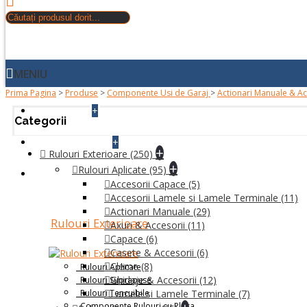
MENIU
Prima Pagina
>
Produse
>
Componente Usi de Garaj
>
Actionari Manuale & Ac
+
ACASA
Categorii
+
DESPRE NOI
+
Rulouri Exterioare
(250)
+
Rulouri Aplicate
(95)
PRODUSE
Accesorii Capace
(5)
Accesorii Lamele si Lamele Terminale
(11)
Actionari Manuale
(29)
Rulouri Exterioare
Axuri & Accesorii
(11)
Capace
(6)
Casete & Accesorii
(6)
Cleme
(8)
Rulouri Aplicate
Ghidaje & Accesorii
(12)
Rulouri Suprapuse
Rulouri Tencuibile
Lamele si Lamele Terminale
(7)
Componente Rulouri cu Plasa