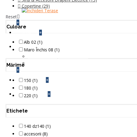
Copertine
(29)
Reset
+
Culoare
+
BLOG
Alb 02 (1)
INFO TEHNIC
Maro Închis 08 (1)
Setari si Montaje Automatizari
Cum se face
Mărime
+
+
150 (1)
CONTACT
180 (1)
+
220 (1)
FEEDBACK
Etichete
140 dz140 (1)
accesorii (8)