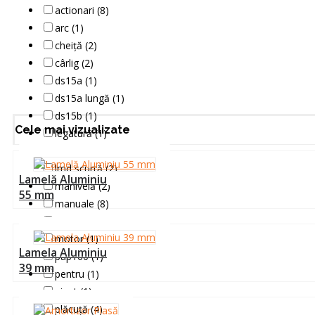
actionari (8)
arc (1)
cheiță (2)
cârlig (2)
ds15a (1)
ds15a lungă (1)
ds15b (1)
Cele mai vizualizate
legatură (1)
lmcr (1)
lmd scurtă (2)
Lamelă Aluminiu
manivelă (2)
55 mm
manuale (8)
mcr (1)
motor (1)
Lamela Aluminiu
pap100 (1)
39 mm
pentru (1)
pivot (1)
plăcuță (4)