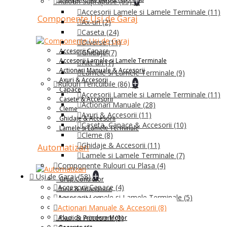
+
Rulouri Suprapuse
(65)
Accesorii Lamele si Lamele Terminale
(11)
Componente Usi de Garaj
Ax-uri
(2)
Caseta
(24)
Diverse
(11)
Accesorii Capace
Ghidaje
(7)
Accesorii Lamele si Lamele Terminale
Kitt-uri
(1)
Actionari Manuale & Accesorii
Lamele si Lamele Terminale
(9)
Axuri & Accesorii
+
Rulouri Tencuibile
(86)
Capace
Accesorii Lamele si Lamele Terminale
(11)
Casete & Accesorii
Actionari Manuale
(28)
Cleme
Axuri & Accesorii
(11)
Ghidaje & Accesorii
Caseta, Capace & Accesorii
(10)
Lamele si Lamele Terminale
Cleme
(8)
Ghidaje & Accesorii
(11)
Automatizari
Lamele si Lamele Terminale
(7)
Componente Rulouri cu Plasa
(4)
+
Uși de Garaj
(58)
Grup Controlor
Accesorii Capace
(4)
Inele & Adaptoare
Accesorii Lamele si Lamele Terminale
(5)
Intrerupatoare
Actionari Manuale & Accesorii
(8)
Motoare Tubulare și Industriale
Axuri & Accesorii
(9)
Placi de Prindere Motor