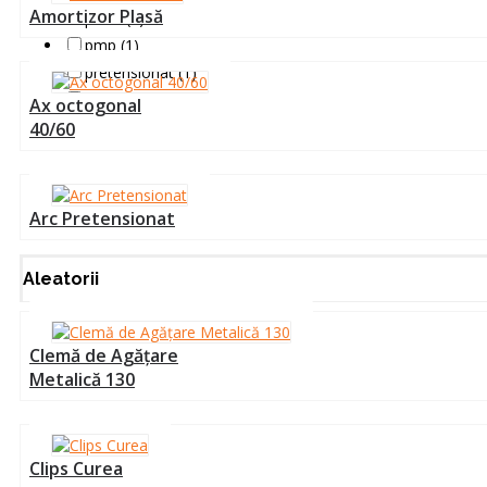
Amortizor Plasă
pmm (1)
pmp (1)
pretensionat (1)
prindere (2)
Ax octogonal
40/60
Arc Pretensionat
Aleatorii
Clemă de Agățare
Metalică 130
Clips Curea