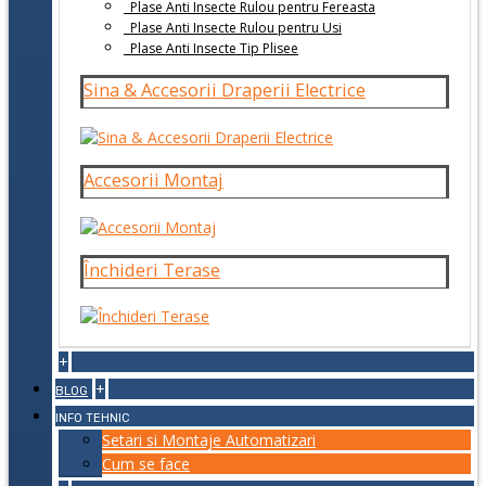
Plase Anti Insecte Rulou pentru Fereasta
Plase Anti Insecte Rulou pentru Usi
Plase Anti Insecte Tip Plisee
Sina & Accesorii Draperii Electrice
Accesorii Montaj
Închideri Terase
+
+
BLOG
INFO TEHNIC
Setari si Montaje Automatizari
Cum se face