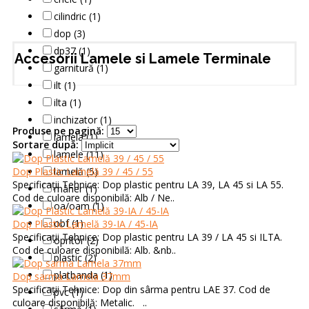
cilindric (1)
dop (3)
dp37 (1)
Accesorii Lamele si Lamele Terminale
garnitură (1)
ilt (1)
ilta (1)
inchizator (1)
Produse pe pagină:
lamela (1)
Sortare după:
lamele (11)
Dop Plastic Lamelă 39 / 45 / 55
lamelă (5)
Specificații Tehnice: Dop plastic pentru LA 39, LA 45 si LA 55.
mâner (1)
Cod de culoare disponibilă: Alb / Ne..
oa/oam (1)
obf (1)
Dop Plastic Lamelă 39-IA / 45-IA
Specificații Tehnice: Dop plastic pentru LA 39 / LA 45 si ILTA.
opritor (2)
Cod de culoare disponibilă: Alb. &nb..
plastic (2)
platbanda (1)
Dop sarma Lamela 37mm
Specificații Tehnice: Dop din sârma pentru LAE 37. Cod de
pvc (1)
culoare disponibilă: Metalic. ..