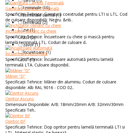
sârmă (1)
terminale (10)
Garnitură Lamelă Terminală
Specificații Tehnice: Garnitură coextrudat pentru LTI si LTL. Cod
terminale sarma (1)
de culoare disponibilă: Negru. &nb..
terminală (2)
zvr (1)
Inchizator cilindric cu cheie
Specificații Tehnice: Încuietoare cu cheie și mască pentru
zzz (2)
lamelă terminală LTL. Coduri de culoare d..
zăvor (1)
încuietoare (1)
Încuietoare Automată
Specificații Tehnice: Încuietoare automată pentru lamelă
“d” (1)
terminală LTA. Culoare disponibil..
Mâner “D”
Specificații Tehnice: Mâner din aluminiu. Coduri de culoare
disponibile: Alb RAL 9016 - COD 02..
Opritor Ascuns
Dimensiuni Disponibile: A/B: 18mm/20mm A/B: 32mm/30mm
Specificatii Teh..
Opritor BF
Specificații Tehnice: Dop opritor pentru lamelă terminală LTI si
LTL. Material plastic. Se livrează ..