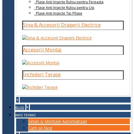
Plase Anti Insecte Rulou pentru Fereasta
Plase Anti Insecte Rulou pentru Usi
Plase Anti Insecte Tip Plisee
Sina & Accesorii Draperii Electrice
Accesorii Montaj
Închideri Terase
+
+
BLOG
INFO TEHNIC
Setari si Montaje Automatizari
Cum se face