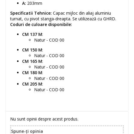
A:
203mm
Specificatii Tehnice:
Capac mijloc din aliaj aluminiu
turnat, cu pivot stanga-dreapta. Se utilizează cu GHRD.
Coduri de culoare disponibile:
CM 137 M
:
Natur - COD 00
CM 150 M
:
Natur - COD 00
CM 165 M
:
Natur - COD 00
CM 180 M
:
Natur - COD 00
CM 205 M
:
Natur - COD 00
Nu sunt opinii despre acest produs.
Spune-ţi opinia