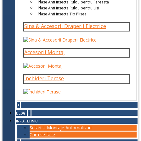
Plase Anti Insecte Rulou pentru Fereasta
Plase Anti Insecte Rulou pentru Usi
Plase Anti Insecte Tip Plisee
Sina & Accesorii Draperii Electrice
Accesorii Montaj
Închideri Terase
+
+
BLOG
INFO TEHNIC
Setari si Montaje Automatizari
Cum se face