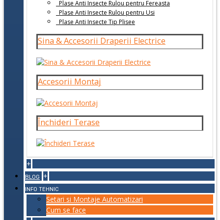
Plase Anti Insecte Rulou pentru Fereasta
Plase Anti Insecte Rulou pentru Usi
Plase Anti Insecte Tip Plisee
Sina & Accesorii Draperii Electrice
Accesorii Montaj
Închideri Terase
+
+
BLOG
INFO TEHNIC
Setari si Montaje Automatizari
Cum se face