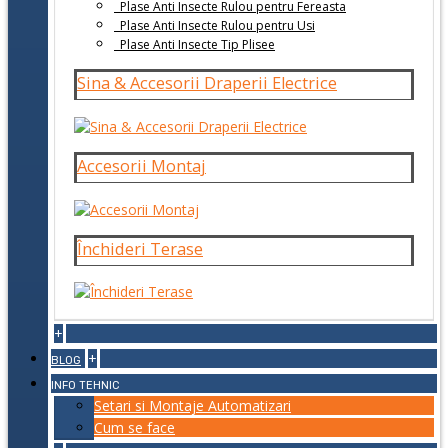
Plase Anti Insecte Rulou pentru Fereasta
Plase Anti Insecte Rulou pentru Usi
Plase Anti Insecte Tip Plisee
Sina & Accesorii Draperii Electrice
Accesorii Montaj
Închideri Terase
+
+
BLOG
INFO TEHNIC
Setari si Montaje Automatizari
Cum se face