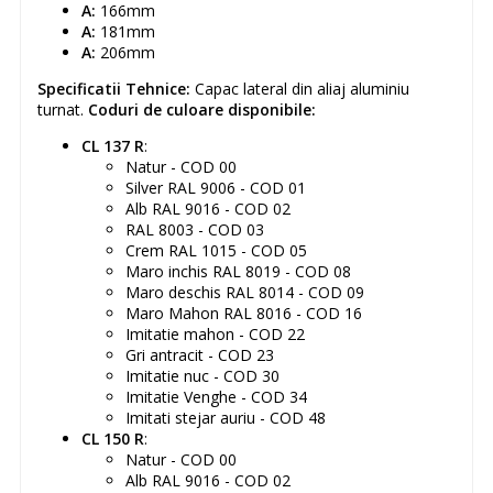
A:
166mm
A:
181mm
A:
206mm
Specificatii Tehnice:
Capac lateral din aliaj aluminiu
turnat.
Coduri de culoare disponibile:
CL 137 R
:
Natur - COD 00
Silver RAL 9006 - COD 01
Alb RAL 9016 - COD 02
RAL 8003 - COD 03
Crem RAL 1015 - COD 05
Maro inchis RAL 8019 - COD 08
Maro deschis RAL 8014 - COD 09
Maro Mahon RAL 8016 - COD 16
Imitatie mahon - COD 22
Gri antracit - COD 23
Imitatie nuc - COD 30
Imitatie Venghe - COD 34
Imitati stejar auriu - COD 48
CL 150 R
:
Natur - COD 00
Alb RAL 9016 - COD 02