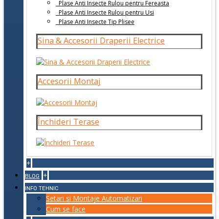
Plase Anti Insecte Rulou pentru Fereasta
Plase Anti Insecte Rulou pentru Usi
Plase Anti Insecte Tip Plisee
Sina & Accesorii Draperii Electrice
Accesorii Montaj
Închideri Terase
+
+
BLOG
INFO TEHNIC
Setari si Montaje Automatizari
Cum se face