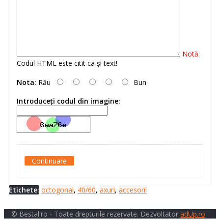
Notă:
Codul HTML este citit ca şi text!
Nota:
Rău
Bun
Introduceţi codul din imagine:
Continuare
Etichete:
octogonal
,
40/60
,
axuri
,
accesorii
© Bestal.ro - Toate drepturile rezervate. Dezvoltator
adUp.ro