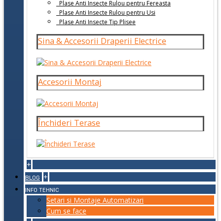
Plase Anti Insecte Rulou pentru Fereasta
Plase Anti Insecte Rulou pentru Usi
Plase Anti Insecte Tip Plisee
Sina & Accesorii Draperii Electrice
Accesorii Montaj
Închideri Terase
+
+
BLOG
INFO TEHNIC
Setari si Montaje Automatizari
Cum se face