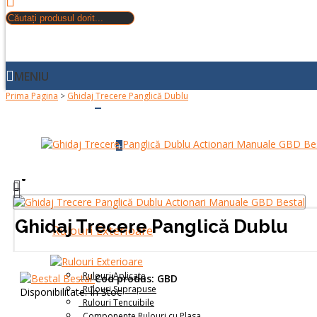
MENIU
Prima Pagina
>
Ghidaj Trecere Panglică Dublu
+
ACASA
+
DESPRE NOI
PRODUSE
Ghidaj Trecere Panglică Dublu
Rulouri Exterioare
Rulouri Aplicate
Bestal
Cod produs:
GBD
Rulouri Suprapuse
Disponibilitate:
În Stoc
Rulouri Tencuibile
Componente Rulouri cu Plasa