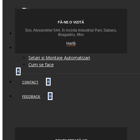
+
FĂ-NE O VIZITĂ
Sos. Alexandriei 544, în incinta Industrial Parc Sabaru,
+
BLOG
Bragadiru, Ilfov
Hartă
INFO TEHNIC
Setari si Montaje Automatizari
Cum se face
+
+
CONTACT
+
FEEDBACK