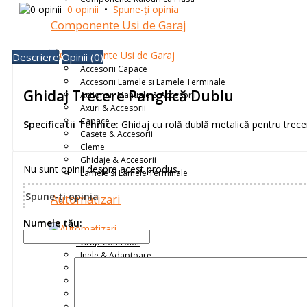
0 opinii
•
Spune-ţi opinia
Componente Usi de Garaj
Descriere
Opinii (0)
Accesorii Capace
Accesorii Lamele si Lamele Terminale
Ghidaj Trecere Panglică Dublu
Actionari Manuale & Accesorii
Axuri & Accesorii
Capace
Specificatii Tehnice:
Ghidaj cu rolă dublă metalică pentru trece
Casete & Accesorii
Cleme
Ghidaje & Accesorii
Nu sunt opinii despre acest produs.
Lamele si Lamele Terminale
Spune-ţi opinia
Automatizari
Numele tău:
Grup Controlor
Inele & Adaptoare
Intrerupatoare
Motoare Tubulare și Industriale
Placi de Prindere Motor