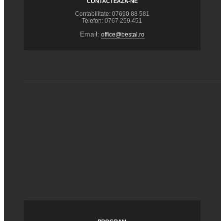
CONTACTEAZĂ-NE
Contabilitate: 07690 88 581
Telefon: 0767 259 451
Email:
office@bestal.ro