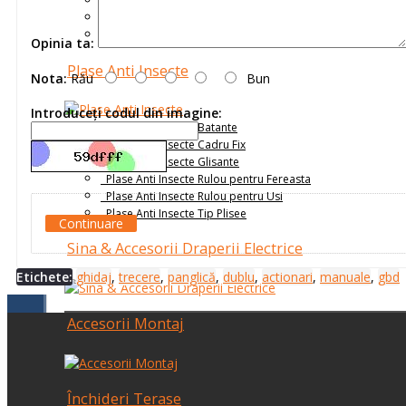
Receptoare
Senzori
Telecomenzi
Opinia ta:
Plase Anti Insecte
Nota:
Rău
Bun
Introduceţi codul din imagine:
Plase Anti Insecte Batante
Plase Anti Insecte Cadru Fix
Plase Anti Insecte Glisante
Plase Anti Insecte Rulou pentru Fereasta
Plase Anti Insecte Rulou pentru Usi
Plase Anti Insecte Tip Plisee
Continuare
Sina & Accesorii Draperii Electrice
Etichete:
ghidaj
,
trecere
,
panglică
,
dublu
,
actionari
,
manuale
,
gbd
Accesorii Montaj
Închideri Terase