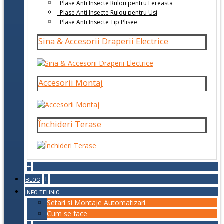
Plase Anti Insecte Rulou pentru Fereasta
Plase Anti Insecte Rulou pentru Usi
Plase Anti Insecte Tip Plisee
Sina & Accesorii Draperii Electrice
Accesorii Montaj
Închideri Terase
+
+
BLOG
INFO TEHNIC
Setari si Montaje Automatizari
Cum se face