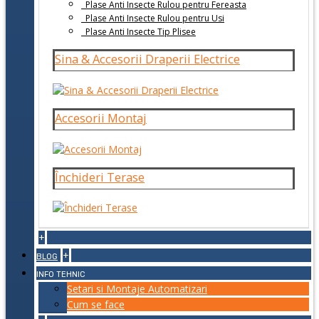
Plase Anti Insecte Rulou pentru Fereasta
Plase Anti Insecte Rulou pentru Usi
Plase Anti Insecte Tip Plisee
Sina & Accesorii Draperii Electrice
Accesorii Montaj
Închideri Terase
+
+
BLOG
INFO TEHNIC
Setari si Montaje Automatizari
Cum se face