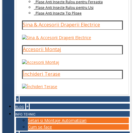
Plase Anti Insecte Rulou pentru Fereasta
Plase Anti Insecte Rulou pentru Usi
Plase Anti Insecte Tip Plisee
Sina & Accesorii Draperii Electrice
Accesorii Montaj
Închideri Terase
+
+
BLOG
INFO TEHNIC
Setari si Montaje Automatizari
Cum se face