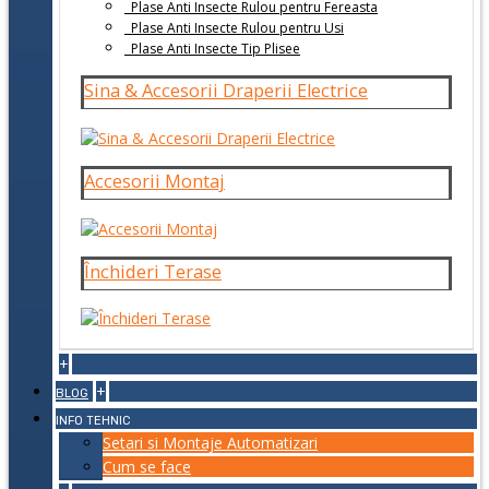
Plase Anti Insecte Rulou pentru Fereasta
Plase Anti Insecte Rulou pentru Usi
Plase Anti Insecte Tip Plisee
Sina & Accesorii Draperii Electrice
Accesorii Montaj
Închideri Terase
+
+
BLOG
INFO TEHNIC
Setari si Montaje Automatizari
Cum se face