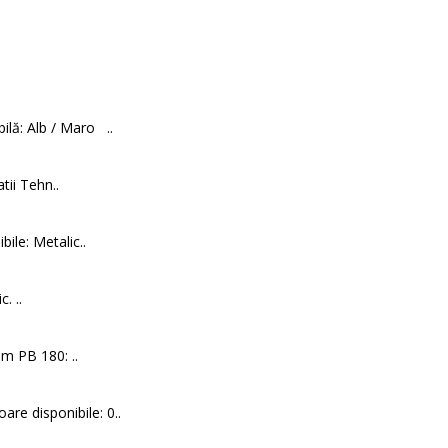
ilă: Alb / Maro ..
tii Tehn..
ile: Metalic..
. ..
m PB 180: ..
are disponibile: 0..