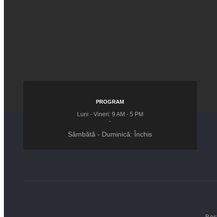
PROGRAM
Luni - Vineri: 9 AM - 5 PM
-
Sâmbătă - Duminică: Închis
Bes