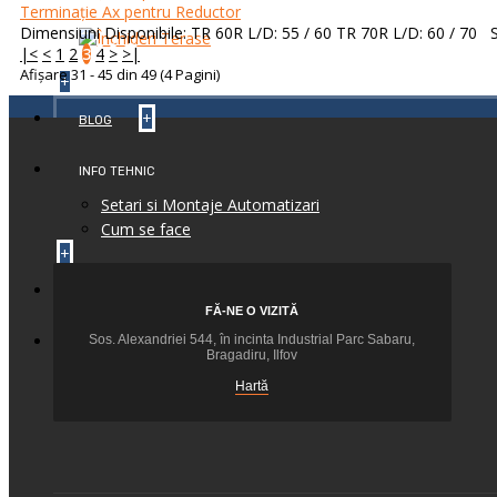
Terminație Ax pentru Reductor
Dimensiuni Disponibile: TR 60R L/D: 55 / 60 TR 70R L/D: 60 / 70 Sp
|<
<
1
2
3
4
>
>|
Afişare 31 - 45 din 49 (4 Pagini)
+
+
BLOG
INFO TEHNIC
Setari si Montaje Automatizari
Cum se face
+
+
CONTACT
FĂ-NE O VIZITĂ
+
Sos. Alexandriei 544, în incinta Industrial Parc Sabaru,
FEEDBACK
Bragadiru, Ilfov
Hartă