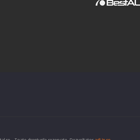
tal.ro - Toate drepturile rezervate. Dezvoltator
adUp.ro