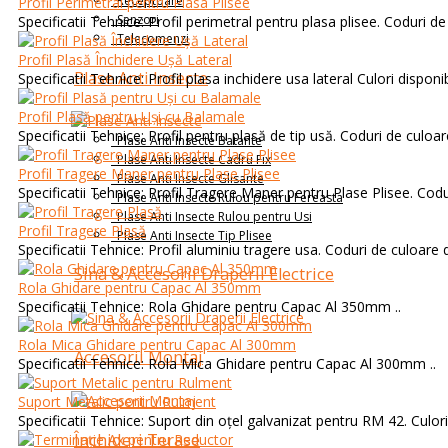
Receptoare
Profil Perimetral pentru Plasa Plisee
Senzori
Specificatii Tehnice: Profil perimetral pentru plasa plisee. Coduri de 
Telecomenzi
Profil Plasă Închidere Ușă Lateral
Plase Anti Insecte
Specificatii Tehnice: Profil plasa inchidere usa lateral Culori disponi
Profil Plasă pentru Uși cu Balamale
Specificatii Tehnice: Profil pentru plasă de tip usă. Coduri de culoar
Plase Anti Insecte Batante
Plase Anti Insecte Cadru Fix
Profil Tragere Maner pentru Plase Plisee
Plase Anti Insecte Glisante
Specificatii Tehnice: Profil Tragere Maner pentru Plase Plisee. Codu
Plase Anti Insecte Rulou pentru Fereasta
Plase Anti Insecte Rulou pentru Usi
Profil Tragere Plasă
Plase Anti Insecte Tip Plisee
Specificatii Tehnice: Profil aluminiu tragere usa. Coduri de culoare 
Sina & Accesorii Draperii Electrice
Rola Ghidare pentru Capac Al 350mm
Specificatii Tehnice: Rola Ghidare pentru Capac Al 350mm ..
Rola Mica Ghidare pentru Capac Al 300mm
Accesorii Montaj
Specificatii Tehnice: Rola Mica Ghidare pentru Capac Al 300mm ..
Suport Metalic pentru Rulment
Specificatii Tehnice: Suport din oțel galvanizat pentru RM 42. Culori d
Închideri Terase