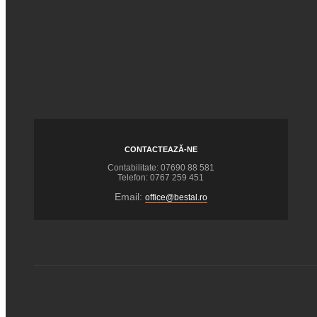
CONTACTEAZĂ-NE
Contabilitate: 07690 88 581
Telefon: 0767 259 451
Email:
office@bestal.ro