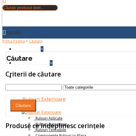
MENIU
Prima Pagina
>
Căutare
+
ACASA
Căutare
+
DESPRE NOI
Criterii de căutare
PRODUSE
Rulouri Exterioare
Rulouri Aplicate
Rulouri Suprapuse
Produse ce îndeplinesc cerinţele
Rulouri Tencuibile
Componente Rulouri cu Plasa