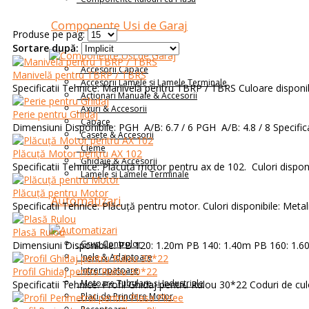
Componente Usi de Garaj
Produse pe pag:
Sortare după:
Accesorii Capace
Manivelă pentru TBRP / TBRS
Accesorii Lamele si Lamele Terminale
Specificatii Tehnice: Manivelă pentru TBRP / TBRS Culoare disponib
Actionari Manuale & Accesorii
Axuri & Accesorii
Perie pentru Ghidaj
Capace
Dimensiuni Disponibile: PGH A/B: 6.7 / 6 PGH A/B: 4.8 / 8 Specifica
Casete & Accesorii
Cleme
Plăcuță Motor pentru AX 102
Ghidaje & Accesorii
Specificatii Tehnice: Plăcuță motor pentru ax de 102. Culori disponib
Lamele si Lamele Terminale
Plăcuță pentru Motor
Automatizari
Specificatii Tehnice: Plăcuță pentru motor. Culori disponibile: Metalic
Plasă Rulou
Grup Controlor
Dimensiuni Disponibile: PB 120: 1.20m PB 140: 1.40m PB 160: 1.60
Inele & Adaptoare
Intrerupatoare
Profil Ghidaj pentru Rulou 30*22
Motoare Tubulare și Industriale
Specificatii Tehnice: Profil Ghidaj pentru Rulou 30*22 Coduri de culo
Placi de Prindere Motor