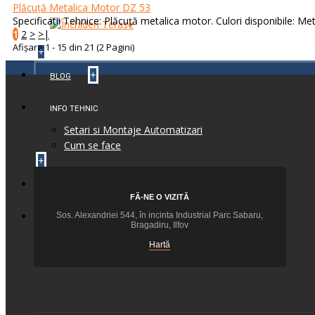
Plăcuță Metalica Motor DZ 53
Specificatii Tehnice: Plăcuță metalica motor. Culori disponibile: Meta
1
2
>
>|
Afişare 1 - 15 din 21 (2 Pagini)
+
+
BLOG
INFO TEHNIC
Setari si Montaje Automatizari
Cum se face
+
+
CONTACT
FĂ-NE O VIZITĂ
+
Sos. Alexandriei 544, în incinta Industrial Parc Sabaru,
FEEDBACK
Bragadiru, Ilfov
Hartă