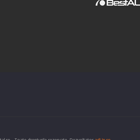
tal.ro - Toate drepturile rezervate. Dezvoltator
adUp.ro