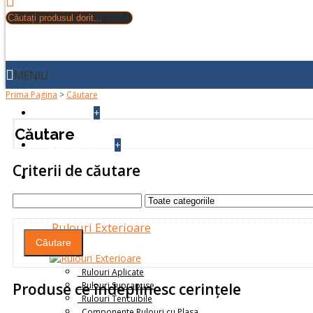
MENIU
Prima Pagina
>
Căutare
+
ACASA
Căutare
+
DESPRE NOI
Criterii de căutare
PRODUSE
Rulouri Exterioare
Rulouri Aplicate
Rulouri Suprapuse
Produse ce îndeplinesc cerinţele
Rulouri Tencuibile
Componente Rulouri cu Plasa