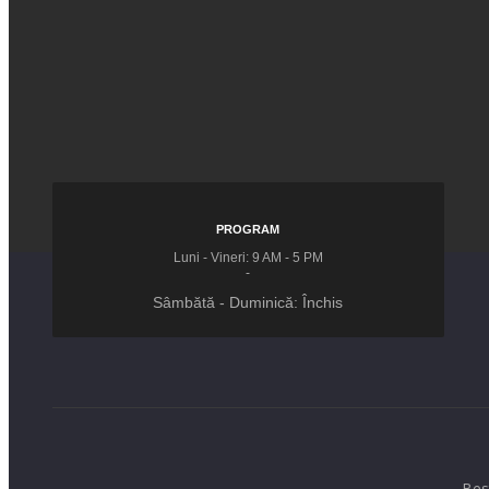
PROGRAM
Luni - Vineri: 9 AM - 5 PM
-
Sâmbătă - Duminică: Închis
Bes