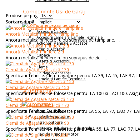
Componente Usi de Garaj
Produse pe pag:
Sortare după:
Accesorii Capace
Ancoră Metalică Prindere Tâmplărie
Accesorii Lamele si Lamele Terminale
Ancora metalica prindere rulou suprapus de tamplarie. ..
Actionari Manuale & Accesorii
Axuri & Accesorii
Ancoră Metalică Prindere Zid
Capace
Ancora metalica prindere rulou suprapus de zid. ..
Casete & Accesorii
Cleme
Clemă de Agățare Metalică 130
Ghidaje & Accesorii
Specificatii Tehnice: Clema agatare pentru LA 39, LA 45, LAE 37, LP.
Lamele si Lamele Terminale
Clemă de Agățare Metalică 150
Automatizari
Specificatii Tehnice: Se foloseste pentru LA 100 si LAO 100. Asigura
Clemă de Agățare Metalică 170
Grup Controlor
Specificatii Tehnice: Se foloseste pentru LA 55, LA 77, LAO 77. LAE
Inele & Adaptoare
Intrerupatoare
Clemă de Agățare Metalică 190
Motoare Tubulare și Industriale
Specificatii Tehnice: Se foloseste pentru LA 55, LA 77, LAO 77. LAE
Placi de Prindere Motor