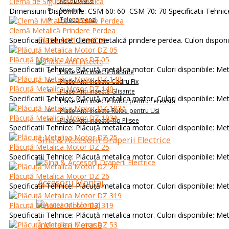
Receptoare
Clemă de Siguranță Metalică
Senzori
Dimensiuni Disponibile: CSM 60: 60 CSM 70: 70 Specificatii Tehnice
Telecomenzi
Clemă Metalică Prindere Perdea
Plase Anti Insecte
Specificatii Tehnice: Clemă metalică prindere perdea. Culori disponibi
Plăcuță Metalica Motor DZ 05
Specificatii Tehnice: Plăcuță metalica motor. Culori disponibile: Meta
Plase Anti Insecte Batante
Plase Anti Insecte Cadru Fix
Plăcuță Metalica Motor DZ 140
Plase Anti Insecte Glisante
Specificatii Tehnice: Plăcuță metalica motor. Culori disponibile: Meta
Plase Anti Insecte Rulou pentru Fereasta
Plase Anti Insecte Rulou pentru Usi
Plăcuță Metalica Motor DZ 193A
Plase Anti Insecte Tip Plisee
Specificatii Tehnice: Plăcuță metalica motor. Culori disponibile: Meta
Sina & Accesorii Draperii Electrice
Plăcuță Metalica Motor DZ 25
Specificatii Tehnice: Plăcuță metalica motor. Culori disponibile: Meta
Plăcuță Metalica Motor DZ 26
Accesorii Montaj
Specificatii Tehnice: Plăcuță metalica motor. Culori disponibile: Meta
Plăcuță Metalica Motor DZ 319
Specificatii Tehnice: Plăcuță metalica motor. Culori disponibile: Meta
Închideri Terase