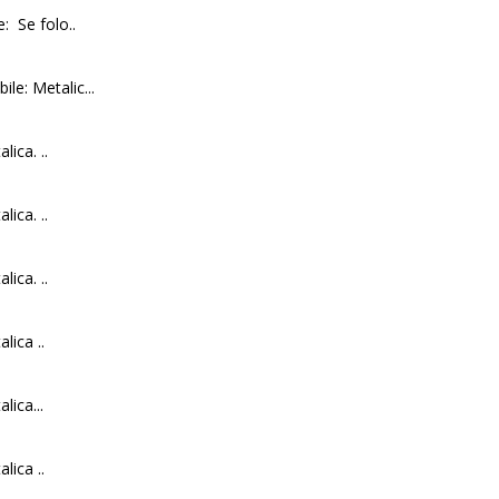
: Se folo..
le: Metalic...
lica. ..
lica. ..
lica. ..
lica ..
lica...
lica ..