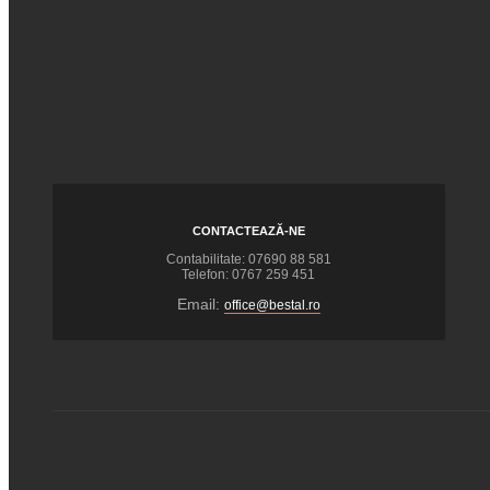
CONTACTEAZĂ-NE
Contabilitate: 07690 88 581
Telefon: 0767 259 451
Email:
office@bestal.ro