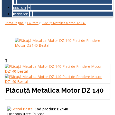
+
+
CONTACT
+
FEEDBACK
Prima Pagina
>
Căutare
>
Plăcuță Metalica Motor DZ 140
Plăcuță Metalica Motor DZ 140
Bestal
Cod produs:
DZ140
Disponibilitate:
În Stoc