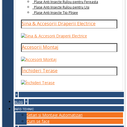
Plase Anti Insecte Rulou pentru Fereasta
Plase Anti Insecte Rulou pentru Usi
Plase Anti Insecte Tip Plisee
Sina & Accesorii Draperii Electrice
Accesorii Montaj
Închideri Terase
+
+
BLOG
INFO TEHNIC
Setari si Montaje Automatizari
Cum se face