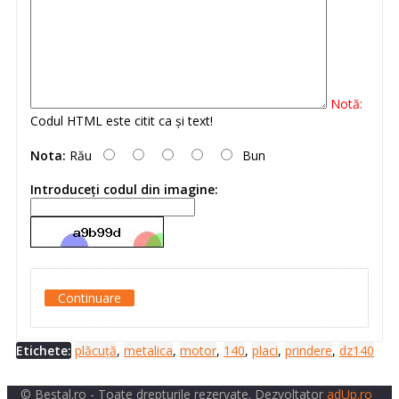
Notă:
Codul HTML este citit ca şi text!
Nota:
Rău
Bun
Introduceţi codul din imagine:
Continuare
Etichete:
plăcuță
,
metalica
,
motor
,
140
,
placi
,
prindere
,
dz140
© Bestal.ro - Toate drepturile rezervate. Dezvoltator
adUp.ro