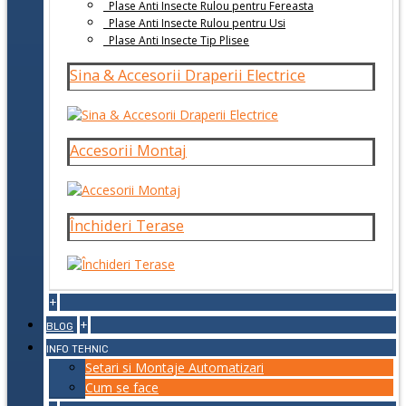
Plase Anti Insecte Rulou pentru Fereasta
Plase Anti Insecte Rulou pentru Usi
Plase Anti Insecte Tip Plisee
Sina & Accesorii Draperii Electrice
Accesorii Montaj
Închideri Terase
+
+
BLOG
INFO TEHNIC
Setari si Montaje Automatizari
Cum se face