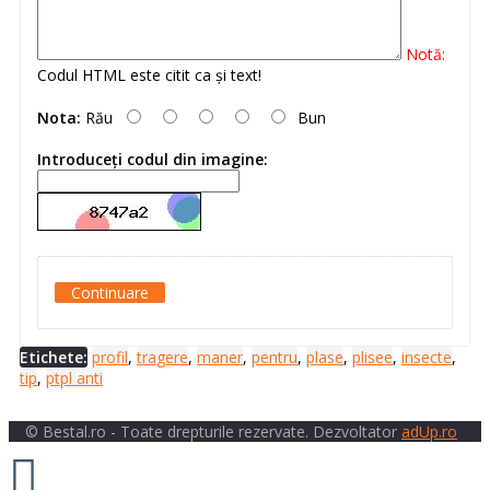
Notă:
Codul HTML este citit ca şi text!
Nota:
Rău
Bun
Introduceţi codul din imagine:
Continuare
Etichete:
profil
,
tragere
,
maner
,
pentru
,
plase
,
plisee
,
insecte
,
tip
,
ptpl anti
© Bestal.ro - Toate drepturile rezervate. Dezvoltator
adUp.ro