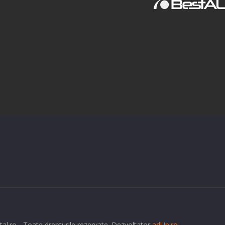
tal.ro - Toate drepturile rezervate. Dezvoltator
adUp.ro