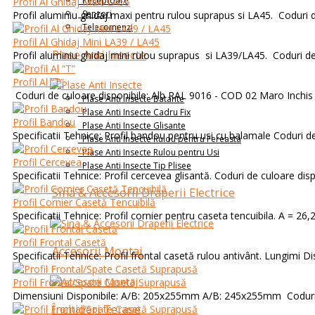
Receptoare
Profil Al Ghidaj Maxi LA55
Senzori
Profil aluminiu ghidaj maxi pentru rulou suprapus si LA45. Coduri de
Telecomenzi
Profil Al Ghidaj Mini LA39 / LA45
Plase Anti Insecte
Profil aluminiu ghidaj mini rulou suprapus si LA39/LA45. Coduri de 
Profil Al “T”
Coduri de culoare disponibile: Alb RAL 9016 - COD 02 Maro Inchis
Plase Anti Insecte Batante
Plase Anti Insecte Cadru Fix
Profil Bandou
Plase Anti Insecte Glisante
Specificatii Tehnice: Profil bandou pentru usi cu balamale Coduri de 
Plase Anti Insecte Rulou pentru Fereasta
Plase Anti Insecte Rulou pentru Usi
Profil Cercevea
Plase Anti Insecte Tip Plisee
Specificatii Tehnice: Profil cercevea glisantă. Coduri de culoare disp
Sina & Accesorii Draperii Electrice
Profil Cornier Casetă Tencuibilă
Specificatii Tehnice: Profil cornier pentru caseta tencuibila. A = 26,24
Profil Frontal Casetă
Accesorii Montaj
Specificatii Tehnice: Profil frontal casetă rulou antivânt. Lungimi D
Profil Frontal/Spate Casetă Suprapusă
Dimensiuni Disponibile: A/B: 205x255mm A/B: 245x255mm Coduri 
Închideri Terase