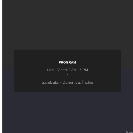
PROGRAM
Luni - Vineri: 9 AM - 5 PM
-
Sâmbătă - Duminică: Închis
Bes