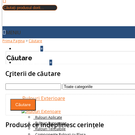
MENIU
Prima Pagina
>
Căutare
+
ACASA
Căutare
+
DESPRE NOI
Criterii de căutare
PRODUSE
Rulouri Exterioare
Rulouri Aplicate
Rulouri Suprapuse
Produse ce îndeplinesc cerinţele
Rulouri Tencuibile
Componente Rulouri cu Plasa