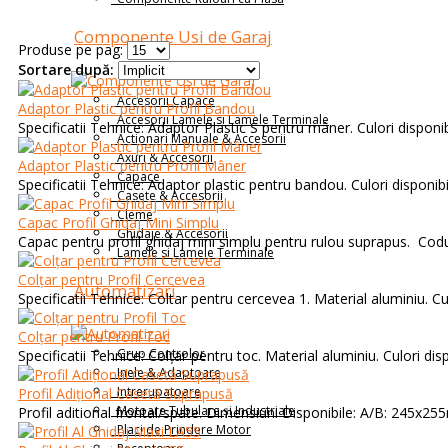
Componente Usi de Garaj
Produse pe pag:
Sortare după:
Accesorii Capace
Adaptor Plastic pentru Profil Bandou
Accesorii Lamele si Lamele Terminale
Specificatii Tehnice: Adaptor Plastic S pentru mâner. Culori disponibi
Actionari Manuale & Accesorii
Axuri & Accesorii
Adaptor Plastic pentru Profil Mâner
Capace
Specificatii Tehnice: Adaptor plastic pentru bandou. Culori disponibil
Casete & Accesorii
Cleme
Capac Profil Ghidaj Mini Simplu
Ghidaje & Accesorii
Capac pentru profil ghidaj mini simplu pentru rulou suprapus. Codur
Lamele si Lamele Terminale
Colțar pentru Profil Cercevea
Automatizari
Specificatii Tehnice: Coltar pentru cercevea 1. Material aluminiu. Culo
Colțar pentru Profil Toc
Grup Controlor
Specificatii Tehnice: Colțar pentru toc. Material aluminiu. Culori dispo
Inele & Adaptoare
Intrerupatoare
Profil Adițional Casetă Suprapusă
Motoare Tubulare și Industriale
Profil aditional frontal/spate. Dimensiuni Disponibile: A/B: 245x
Placi de Prindere Motor