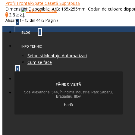
Profil Frontal/Spate Casetă Suprapusă
Dimensiuni Disponibile: A/B: 165x255mm Coduri de culoare disponib
1
2
3
>
>|
Afişare 1 - 15 din 44 (3 Pagini)
+
+
BLOG
INFO TEHNIC
Setari si Montaje Automatizari
Cum se face
+
+
CONTACT
FĂ-NE O VIZITĂ
+
Sos. Alexandriei 544, în incinta Industrial Parc Sabaru,
FEEDBACK
Bragadiru, Ilfov
Hartă