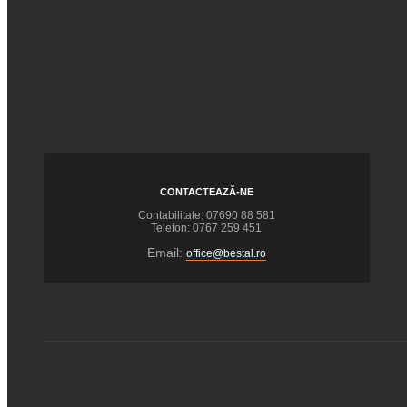
CONTACTEAZĂ-NE
Contabilitate: 07690 88 581
Telefon: 0767 259 451
Email:
office@bestal.ro