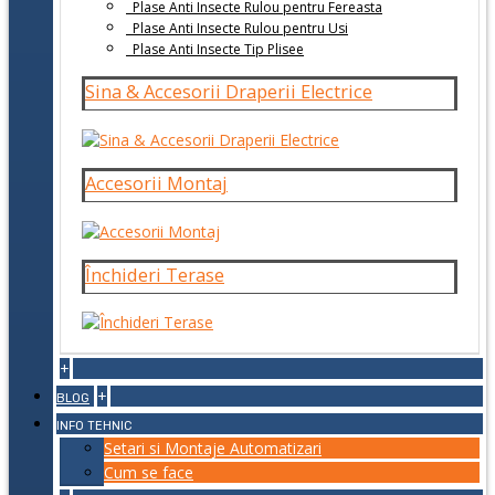
Plase Anti Insecte Rulou pentru Fereasta
Plase Anti Insecte Rulou pentru Usi
Plase Anti Insecte Tip Plisee
Sina & Accesorii Draperii Electrice
Accesorii Montaj
Închideri Terase
+
+
BLOG
INFO TEHNIC
Setari si Montaje Automatizari
Cum se face