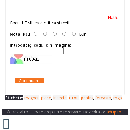
Notă:
Codul HTML este citit ca şi text!
Nota:
Rău
Bun
Introduceţi codul din imagine:
Continuare
Etichete:
magnet
,
plase
,
insecte
,
rulou
,
pentru
,
fereasta
,
mgp
© Bestal.ro - Toate drepturile rezervate. Dezvoltator
adUp.ro