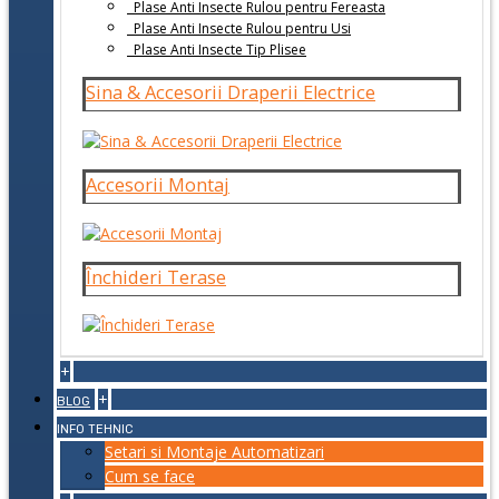
Plase Anti Insecte Rulou pentru Fereasta
Plase Anti Insecte Rulou pentru Usi
Plase Anti Insecte Tip Plisee
Sina & Accesorii Draperii Electrice
Accesorii Montaj
Închideri Terase
+
+
BLOG
INFO TEHNIC
Setari si Montaje Automatizari
Cum se face