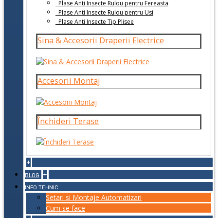
Plase Anti Insecte Rulou pentru Fereasta
Plase Anti Insecte Rulou pentru Usi
Plase Anti Insecte Tip Plisee
Sina & Accesorii Draperii Electrice
Accesorii Montaj
Închideri Terase
+
+
BLOG
INFO TEHNIC
Setari si Montaje Automatizari
Cum se face