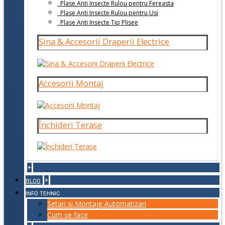
Plase Anti Insecte Rulou pentru Fereasta
Plase Anti Insecte Rulou pentru Usi
Plase Anti Insecte Tip Plisee
Sina & Accesorii Draperii Electrice
Accesorii Montaj
Închideri Terase
+
+
BLOG
INFO TEHNIC
Setari si Montaje Automatizari
Cum se face