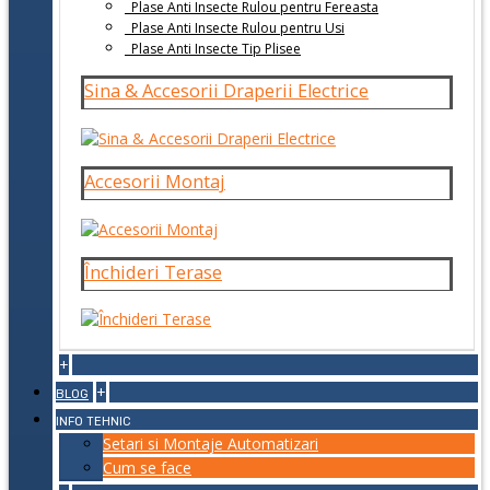
Plase Anti Insecte Rulou pentru Fereasta
Plase Anti Insecte Rulou pentru Usi
Plase Anti Insecte Tip Plisee
Sina & Accesorii Draperii Electrice
Accesorii Montaj
Închideri Terase
+
+
BLOG
INFO TEHNIC
Setari si Montaje Automatizari
Cum se face