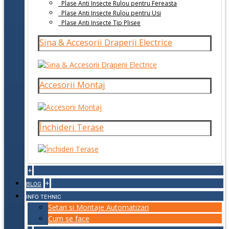
Plase Anti Insecte Rulou pentru Fereasta
Plase Anti Insecte Rulou pentru Usi
Plase Anti Insecte Tip Plisee
Sina & Accesorii Draperii Electrice
Accesorii Montaj
Închideri Terase
+
+
BLOG
INFO TEHNIC
Setari si Montaje Automatizari
Cum se face