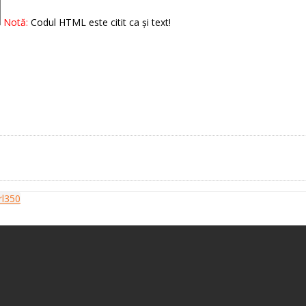
Notă:
Codul HTML este citit ca şi text!
rl350