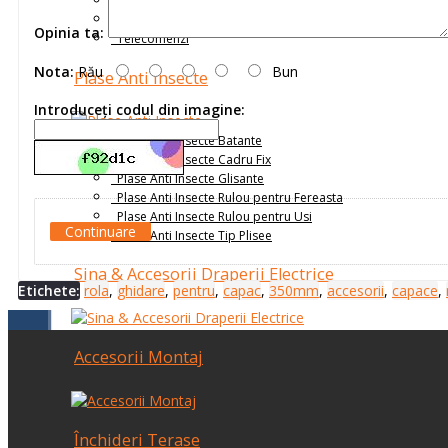
Receptoare
Senzori
Opinia ta:
Telecomenzi
Nota:
Rău
Bun
Plase Anti Insecte
Introduceţi codul din imagine:
Plase Anti Insecte Batante
Plase Anti Insecte Cadru Fix
Plase Anti Insecte Glisante
Plase Anti Insecte Rulou pentru Fereasta
Plase Anti Insecte Rulou pentru Usi
Continuare
Plase Anti Insecte Tip Plisee
Sina & Accesorii Draperii Electrice
Etichete:
rola
,
ghidare
,
pentru
,
capac
,
350mm
,
accesorii
,
capace
,
Accesorii Montaj
Închideri Terase