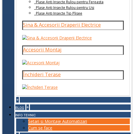
Plase Anti Insecte Rulou pentru Fereasta
Plase Anti Insecte Rulou pentru Usi
Plase Anti Insecte Tip Plisee
Sina & Accesorii Draperii Electrice
Accesorii Montaj
Închideri Terase
+
+
BLOG
INFO TEHNIC
Setari si Montaje Automatizari
Cum se face