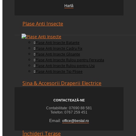
Receptoare
Senzori
Hartă
Telecomenzi
Plase Anti Insecte
Plase Anti Insecte Batante
Plase Anti Insecte Cadru Fix
Plase Anti Insecte Glisante
Plase Anti Insecte Rulou pentru Fereasta
Plase Anti Insecte Rulou pentru Usi
Plase Anti Insecte Tip Plisee
Sina & Accesorii Draperii Electrice
CONTACTEAZĂ-NE
Accesorii Montaj
Contabilitate: 07690 88 581
Telefon: 0767 259 451
Email:
office@bestal.ro
Închideri Terase