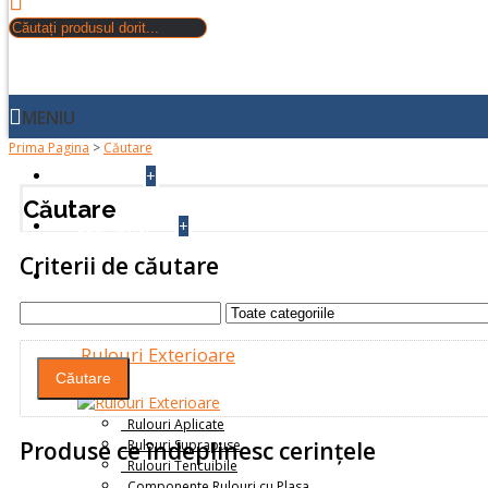
MENIU
Prima Pagina
>
Căutare
+
ACASA
Căutare
+
DESPRE NOI
Criterii de căutare
PRODUSE
Rulouri Exterioare
Rulouri Aplicate
Rulouri Suprapuse
Produse ce îndeplinesc cerinţele
Rulouri Tencuibile
Componente Rulouri cu Plasa