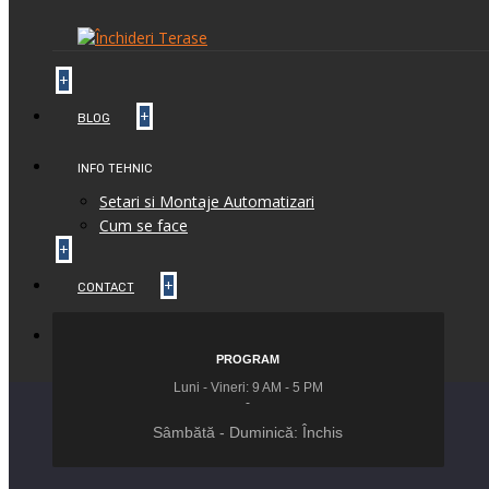
+
+
BLOG
INFO TEHNIC
Setari si Montaje Automatizari
Cum se face
+
+
CONTACT
+
FEEDBACK
PROGRAM
Luni - Vineri: 9 AM - 5 PM
-
Sâmbătă - Duminică: Închis