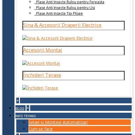
Plase Anti Insecte Rulou pentru Fereasta
Plase Anti Insecte Rulou pentru Usi
Plase Anti Insecte Tip Plisee
Sina & Accesorii Draperii Electrice
Accesorii Montaj
Închideri Terase
+
+
BLOG
INFO TEHNIC
Setari si Montaje Automatizari
Cum se face