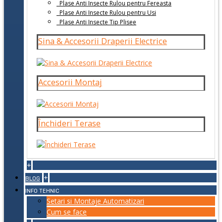
Plase Anti Insecte Rulou pentru Fereasta
Plase Anti Insecte Rulou pentru Usi
Plase Anti Insecte Tip Plisee
Sina & Accesorii Draperii Electrice
Accesorii Montaj
Închideri Terase
+
+
BLOG
INFO TEHNIC
Setari si Montaje Automatizari
Cum se face