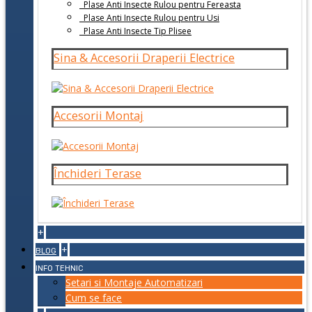
Plase Anti Insecte Rulou pentru Fereasta
Plase Anti Insecte Rulou pentru Usi
Plase Anti Insecte Tip Plisee
Sina & Accesorii Draperii Electrice
Accesorii Montaj
Închideri Terase
+
+
BLOG
INFO TEHNIC
Setari si Montaje Automatizari
Cum se face