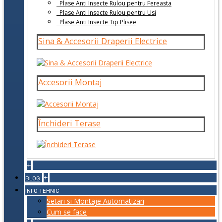
Plase Anti Insecte Rulou pentru Fereasta
Plase Anti Insecte Rulou pentru Usi
Plase Anti Insecte Tip Plisee
Sina & Accesorii Draperii Electrice
Accesorii Montaj
Închideri Terase
+
+
BLOG
INFO TEHNIC
Setari si Montaje Automatizari
Cum se face