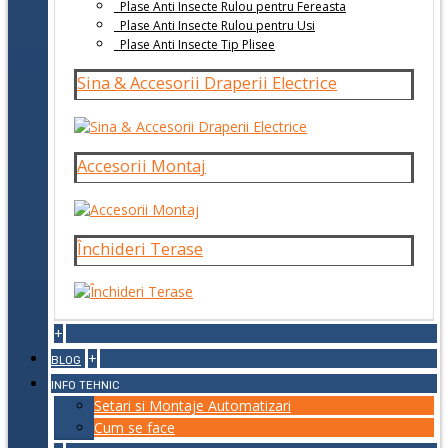
Plase Anti Insecte Rulou pentru Fereasta
Plase Anti Insecte Rulou pentru Usi
Plase Anti Insecte Tip Plisee
Sina & Accesorii Draperii Electrice
Accesorii Montaj
Închideri Terase
+
+
BLOG
INFO TEHNIC
Setari si Montaje Automatizari
Cum se face