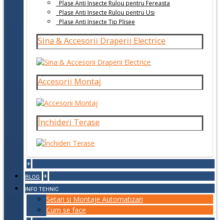
Plase Anti Insecte Rulou pentru Fereasta
Plase Anti Insecte Rulou pentru Usi
Plase Anti Insecte Tip Plisee
Sina & Accesorii Draperii Electrice
Accesorii Montaj
Închideri Terase
+
+
BLOG
INFO TEHNIC
Setari si Montaje Automatizari
Cum se face