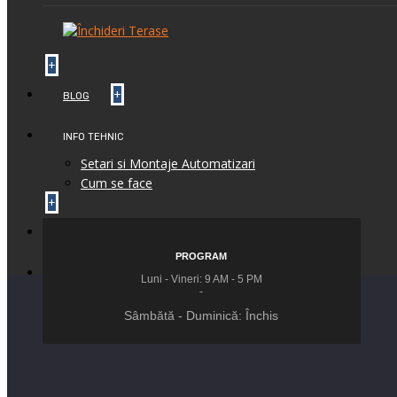
+
+
BLOG
INFO TEHNIC
Setari si Montaje Automatizari
Cum se face
+
+
CONTACT
PROGRAM
+
FEEDBACK
Luni - Vineri: 9 AM - 5 PM
-
Sâmbătă - Duminică: Închis