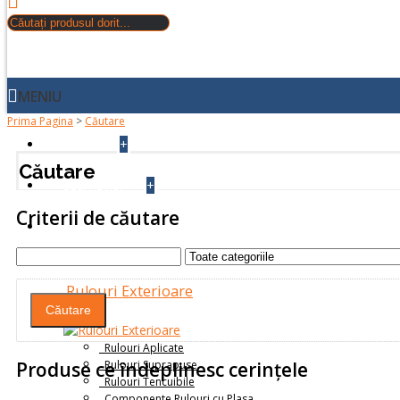
MENIU
Prima Pagina
>
Căutare
+
ACASA
Căutare
+
DESPRE NOI
Criterii de căutare
PRODUSE
Rulouri Exterioare
Rulouri Aplicate
Rulouri Suprapuse
Produse ce îndeplinesc cerinţele
Rulouri Tencuibile
Componente Rulouri cu Plasa