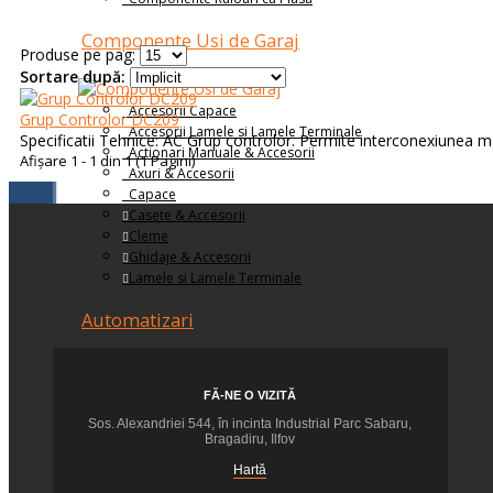
Componente Usi de Garaj
Produse pe pag:
Sortare după:
Accesorii Capace
Grup Controlor DC209
Accesorii Lamele si Lamele Terminale
Specificatii Tehnice: AC Grup controlor. Permite interconexiunea m
Actionari Manuale & Accesorii
Afişare 1 - 1 din 1 (1 Pagini)
Axuri & Accesorii
Capace
Casete & Accesorii
Cleme
Ghidaje & Accesorii
Lamele si Lamele Terminale
Automatizari
Grup Controlor
FĂ-NE O VIZITĂ
Inele & Adaptoare
Sos. Alexandriei 544, în incinta Industrial Parc Sabaru,
Intrerupatoare
Bragadiru, Ilfov
Motoare Tubulare și Industriale
Hartă
Placi de Prindere Motor